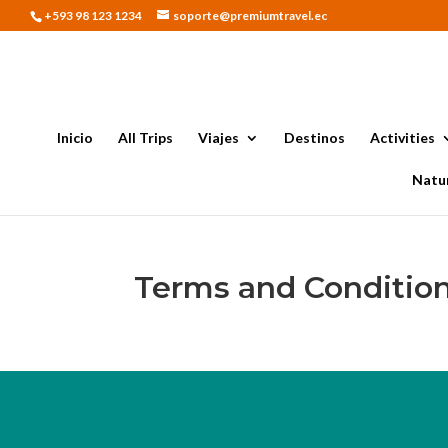
+593 98 123 1234
soporte@premiumtravel.ec
Inicio
All Trips
Viajes
Destinos
Activities
Natur
Terms and Conditio