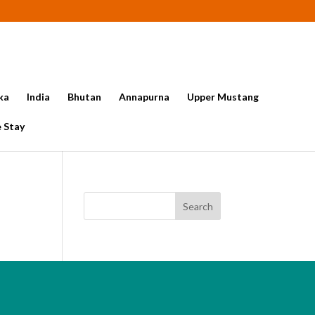
ka
India
Bhutan
Annapurna
Upper Mustang
 Stay
Search