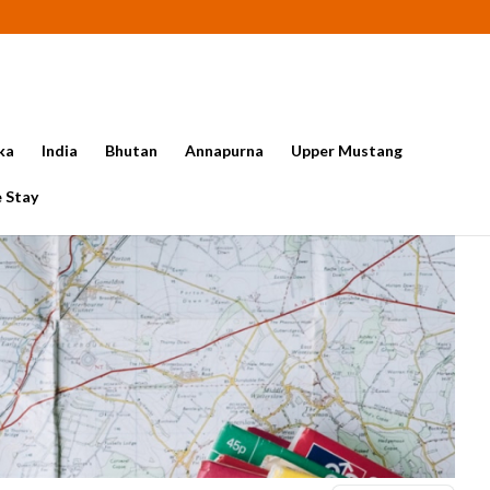
ka
India
Bhutan
Annapurna
Upper Mustang
 Stay