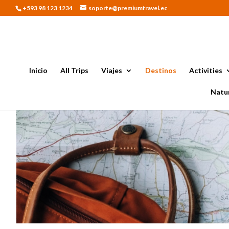
+593 98 123 1234
soporte@premiumtravel.ec
Inicio
All Trips
Viajes
Destinos
Activities
Natur