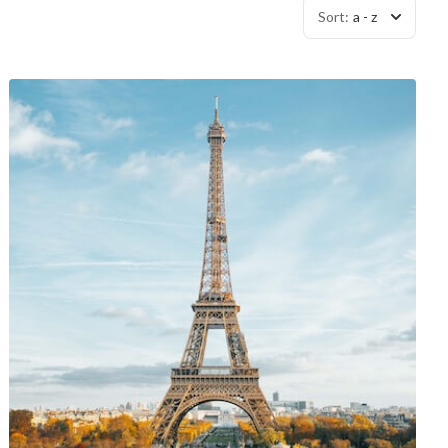
Sort:
a - z