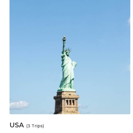
USA
(3 Trips)